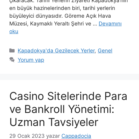
çıkaracak. Tarihi Yerlerin Ziyareti Kapadokya’nın
en büyük hazinelerinden biri, tarihi yerlerin
büyüleyici dünyasıdır. Göreme Açık Hava
Müzesi, Kaymaklı Yeraltı Şehri ve …
Devamını
oku
Kategoriler
Kapadokya'da Gezilecek Yerler
,
Genel
Yorum yap
Casino Sitelerinde Para
ve Bankroll Yönetimi:
Uzman Tavsiyeler
29 Ocak 2023
yazar
Cappadocia