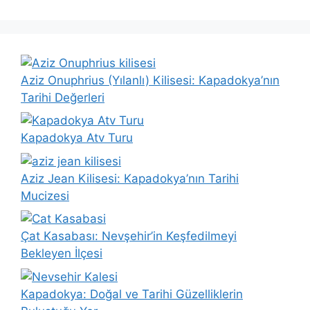
Aziz Onuphrius (Yılanlı) Kilisesi: Kapadokya’nın
Tarihi Değerleri
Kapadokya Atv Turu
Aziz Jean Kilisesi: Kapadokya’nın Tarihi
Mucizesi
Çat Kasabası: Nevşehir’in Keşfedilmeyi
Bekleyen İlçesi
Kapadokya: Doğal ve Tarihi Güzelliklerin