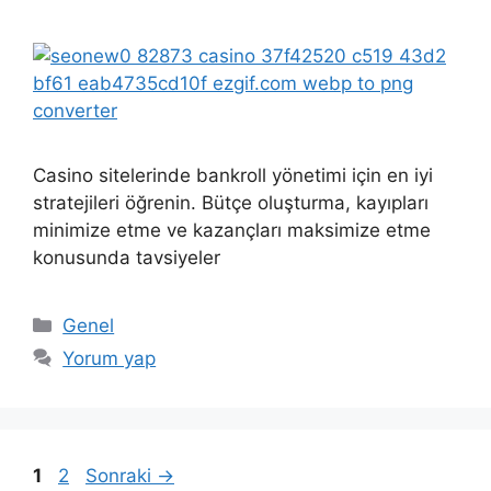
Casino sitelerinde bankroll yönetimi için en iyi
stratejileri öğrenin. Bütçe oluşturma, kayıpları
minimize etme ve kazançları maksimize etme
konusunda tavsiyeler
Kategoriler
Genel
Yorum yap
Sayfa
Sayfa
1
2
Sonraki
→