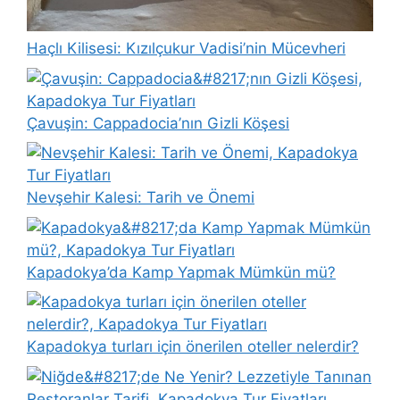
Haçlı Kilisesi: Kızılçukur Vadisi’nin Mücevheri
Çavuşin: Cappadocia’nın Gizli Köşesi
Nevşehir Kalesi: Tarih ve Önemi
Kapadokya’da Kamp Yapmak Mümkün mü?
Kapadokya turları için önerilen oteller nelerdir?