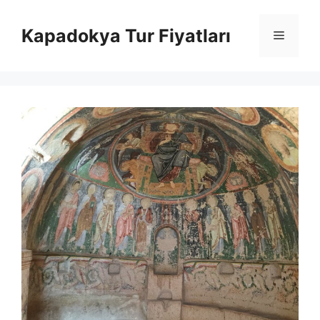
İçeriğe
atla
Kapadokya Tur Fiyatları
Menü