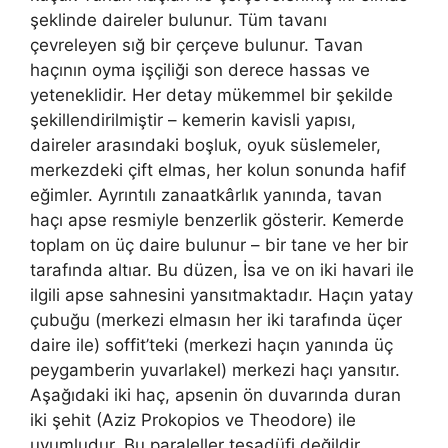
şeklinde daireler bulunur. Tüm tavanı
çevreleyen sığ bir çerçeve bulunur. Tavan
haçının oyma işçiliği son derece hassas ve
yeteneklidir. Her detay mükemmel bir şekilde
şekillendirilmiştir – kemerin kavisli yapısı,
daireler arasındaki boşluk, oyuk süslemeler,
merkezdeki çift elmas, her kolun sonunda hafif
eğimler. Ayrıntılı zanaatkârlık yanında, tavan
haçı apse resmiyle benzerlik gösterir. Kemerde
toplam on üç daire bulunur – bir tane ve her bir
tarafında altıar. Bu düzen, İsa ve on iki havari ile
ilgili apse sahnesini yansıtmaktadır. Haçın yatay
çubuğu (merkezi elmasın her iki tarafında üçer
daire ile) soffit’teki (merkezi haçın yanında üç
peygamberin yuvarlakel) merkezi haçı yansıtır.
Aşağıdaki iki haç, apsenin ön duvarında duran
iki şehit (Aziz Prokopios ve Theodore) ile
uyumludur. Bu paraleller tesadüfi değildir.