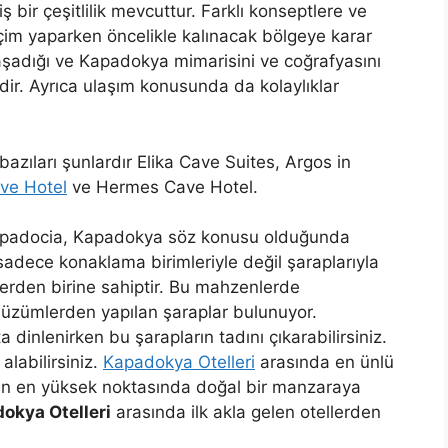
bir çeşitlilik mevcuttur. Farklı konseptlere ve
im yaparken öncelikle kalınacak bölgeye karar
 yaşadığı ve Kapadokya mimarisini ve coğrafyasını
idir. Ayrıca ulaşım konusunda da kolaylıklar
azıları şunlardır Elika Cave Suites, Argos in
ve Hotel
ve Hermes Cave Hotel.
Cappadocia, Kapadokya söz konusu olduğunda
sadece konaklama birimleriyle değil şaraplarıyla
erden birine sahiptir. Bu mahzenlerde
üzümlerden yapılan şaraplar bulunuyor.
dinlenirken bu şarapların tadını çıkarabilirsiniz.
labilirsiniz.
Kapadokya Otelleri
arasında en ünlü
ar’ın en yüksek noktasında doğal bir manzaraya
okya Otelleri
arasında ilk akla gelen otellerden