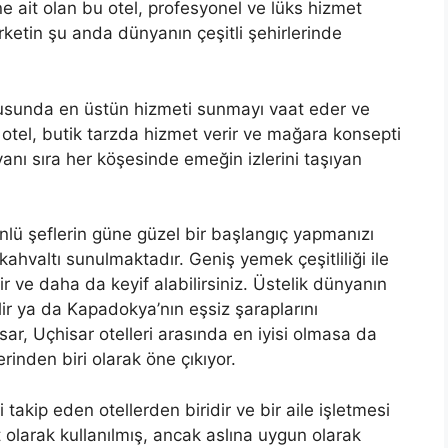
ne ait olan bu otel, profesyonel ve lüks hizmet
irketin şu anda dünyanın çeşitli şehirlerinde
nusunda en üstün hizmeti sunmayı vaat eder ve
Bu otel, butik tarzda hizmet verir ve mağara konsepti
yanı sıra her köşesinde emeğin izlerini taşıyan
lü şeflerin güne güzel bir başlangıç yapmanızı
e kahvaltı sunulmaktadır. Geniş yemek çeşitliliği ile
r ve daha da keyif alabilirsiniz. Üstelik dünyanın
lir ya da Kapadokya’nın eşsiz şaraplarını
ar, Uçhisar otelleri arasında en iyisi olmasa da
erinden biri olarak öne çıkıyor.
akip eden otellerden biridir ve bir aile işletmesi
t olarak kullanılmış, ancak aslına uygun olarak