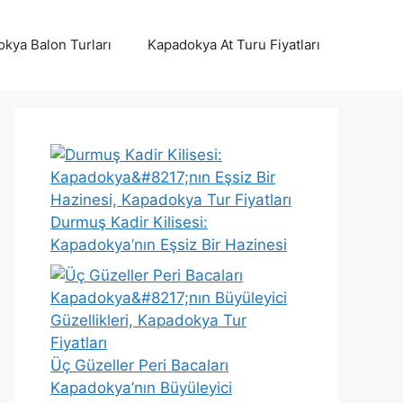
kya Balon Turları
Kapadokya At Turu Fiyatları
Durmuş Kadir Kilisesi:
Kapadokya’nın Eşsiz Bir Hazinesi
Üç Güzeller Peri Bacaları
Kapadokya’nın Büyüleyici