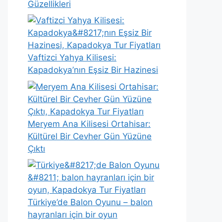
Güzellikleri
Vaftizci Yahya Kilisesi:
Kapadokya’nın Eşsiz Bir Hazinesi
Meryem Ana Kilisesi Ortahisar:
Kültürel Bir Cevher Gün Yüzüne
Çıktı
Türkiye’de Balon Oyunu – balon
hayranları için bir oyun