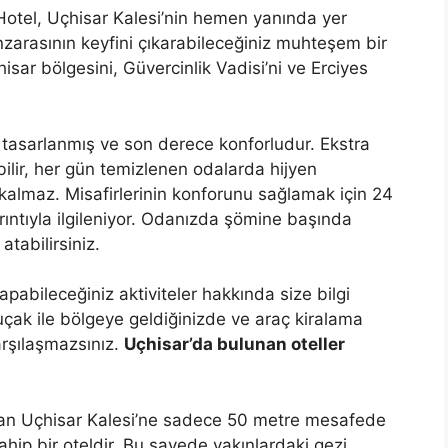
Hotel, Uçhisar Kalesi’nin hemen yanında yer
nzarasının keyfini çıkarabileceğiniz muhteşem bir
sar bölgesini, Güvercinlik Vadisi’ni ve Erciyes
k tasarlanmış ve son derece konforludur. Ekstra
lir, her gün temizlenen odalarda hijyen
lmaz. Misafirlerinin konforunu sağlamak için 24
yrıntıyla ilgileniyor. Odanızda şömine başında
atabilirsiniz.
pabileceğiniz aktiviteler hakkında size bilgi
uçak ile bölgeye geldiğinizde ve araç kiralama
arşılaşmazsınız.
Uçhisar’da bulunan oteller
 olan Uçhisar Kalesi’ne sadece 50 metre mesafede
ip bir oteldir. Bu sayede yakınlardaki gezi