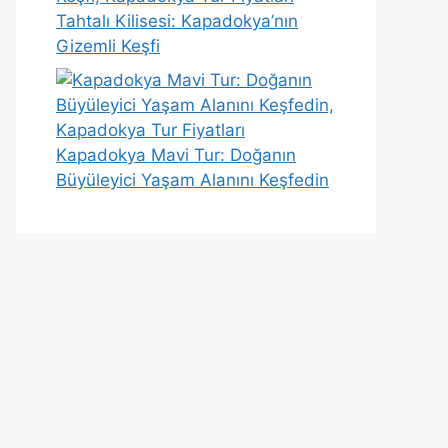
Tahtalı Kilisesi: Kapadokya’nın
Gizemli Keşfi
Kapadokya Mavi Tur: Doğanın
Büyüleyici Yaşam Alanını Keşfedin