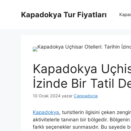
İçeriğe
atla
Kapadokya Tur Fiyatları
Kapad
Kapadokya Uçhisa
İzinde Bir Tatil 
10 Ocak 2024
yazar
Cappadocia
Kapadokya
, turistlerin ilgisini çeken zen
aktivitelerle tanınan bir bölgedir. Bölgeni
farklı seçenekler sunmasıdır. Bu sayede b