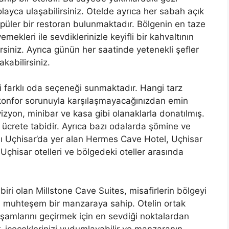
olayca ulaşabilirsiniz. Otelde ayrıca her sabah açık
opüler bir restoran bulunmaktadır. Bölgenin en taze
ekleri ile sevdiklerinizle keyifli bir kahvaltının
irsiniz. Ayrıca günün her saatinde yetenekli şefler
kabilirsiniz.
i farklı oda seçeneği sunmaktadır. Hangi tarz
 konfor sorunuyla karşılaşmayacağınızdan emin
vizyon, minibar ve kasa gibi olanaklarla donatılmış.
ı ücrete tabidir. Ayrıca bazı odalarda şömine ve
sı Uçhisar’da yer alan Hermes Cave Hotel, Uçhisar
Uçhisar otelleri ve bölgedeki oteller arasında
ri olan Millstone Cave Suites, misafirlerin bölgeyi
n muhteşem bir manzaraya sahip. Otelin ortak
akşamlarını geçirmek için en sevdiği noktalardan
r, içeceklerinizi yudumlayabilir ve manzaranın