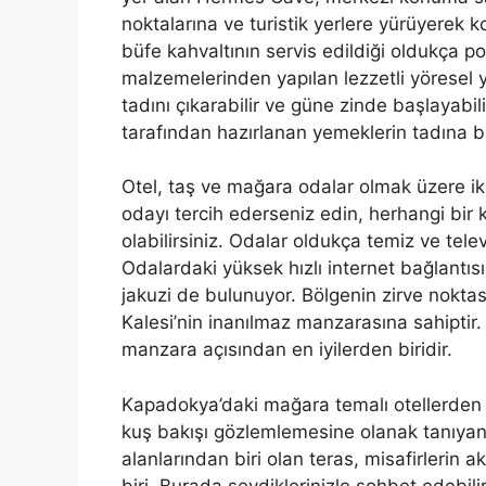
noktalarına ve turistik yerlere yürüyerek k
büfe kahvaltının servis edildiği oldukça p
malzemelerinden yapılan lezzetli yöresel yem
tadını çıkarabilir ve güne zinde başlayabil
tarafından hazırlanan yemeklerin tadına ba
Otel, taş ve mağara odalar olmak üzere ik
odayı tercih ederseniz edin, herhangi bir
olabilirsiniz. Odalar oldukça temiz ve tele
Odalardaki yüksek hızlı internet bağlantıs
jakuzi de bulunuyor. Bölgenin zirve nokta
Kalesi’nin inanılmaz manzarasına sahiptir. 
manzara açısından en iyilerden biridir.
Kapadokya’daki mağara temalı otellerden bi
kuş bakışı gözlemlemesine olanak tanıya
alanlarından biri olan teras, misafirlerin 
biri. Burada sevdiklerinizle sohbet edebili