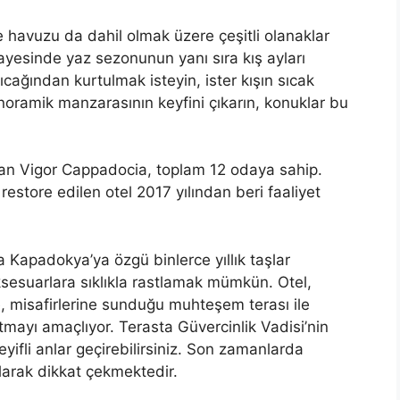
e havuzu da dahil olmak üzere çeşitli olanaklar
ayesinde yaz sezonunun yanı sıra kış ayları
ıcağından kurtulmak isteyin, ister kışın sıcak
oramik manzarasının keyfini çıkarın, konuklar bu
 olan Vigor Cappadocia, toplam 12 odaya sahip.
 restore edilen otel 2017 yılından beri faaliyet
 Kapadokya’ya özgü binlerce yıllık taşlar
ksesuarlara sıklıkla rastlamak mümkün. Otel,
, misafirlerine sunduğu muhteşem terası ile
mayı amaçlıyor. Terasta Güvercinlik Vadisi’nin
yifli anlar geçirebilirsiniz. Son zamanlarda
 olarak dikkat çekmektedir.