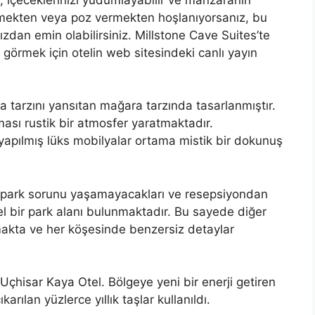
çekmekten veya poz vermekten hoşlanıyorsanız, bu
dan emin olabilirsiniz. Millstone Cave Suites’te
örmek için otelin web sitesindeki canlı yayın
 tarzını yansıtan mağara tarzında tasarlanmıştır.
lması rustik bir atmosfer yaratmaktadır.
yapılmış lüks mobilyalar ortama mistik bir dokunuş
ın park sorunu yaşamayacakları ve resepsiyondan
zel bir park alanı bulunmaktadır. Bu sayede diğer
makta ve her köşesinde benzersiz detaylar
 Uçhisar Kaya Otel. Bölgeye yeni bir enerji getiren
arılan yüzlerce yıllık taşlar kullanıldı.