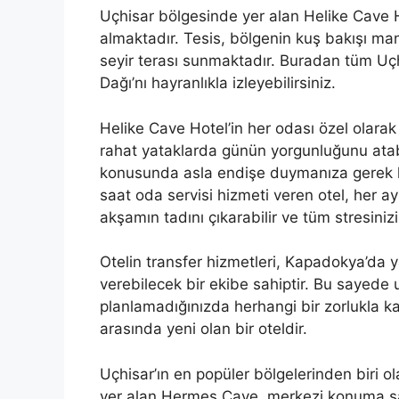
Uçhisar bölgesinde yer alan Helike Cave 
almaktadır. Tesis, bölgenin kuş bakışı ma
seyir terası sunmaktadır. Buradan tüm Uçhi
Dağı’nı hayranlıkla izleyebilirsiniz.
Helike Cave Hotel’in her odası özel olara
rahat yataklarda günün yorgunluğunu atabi
konusunda asla endişe duymanıza gerek ka
saat oda servisi hizmeti veren otel, her a
akşamın tadını çıkarabilir ve tüm stresinizi 
Otelin transfer hizmetleri, Kapadokya’da ya
verebilecek bir ekibe sahiptir. Bu sayede 
planlamadığınızda herhangi bir zorlukla k
arasında yeni olan bir oteldir.
Uçhisar’ın en popüler bölgelerinden biri
yer alan Hermes Cave, merkezi konuma sah