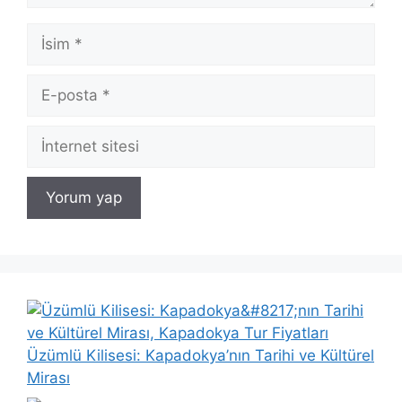
İsim
E-
posta
İnternet
sitesi
Üzümlü Kilisesi: Kapadokya’nın Tarihi ve Kültürel
Mirası