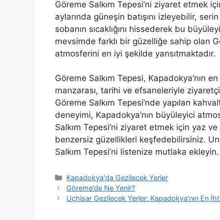
Göreme Salkım Tepesi’ni ziyaret etmek için
aylarında güneşin batışını izleyebilir, seri
sobanın sıcaklığını hissederek bu büyüleyic
mevsimde farklı bir güzelliğe sahip olan 
atmosferini en iyi şekilde yansıtmaktadır.
Göreme Salkım Tepesi, Kapadokya’nın en ö
manzarası, tarihi ve efsaneleriyle ziyaret
Göreme Salkım Tepesi’nde yapılan kahvalt
deneyimi, Kapadokya’nın büyüleyici atmosf
Salkım Tepesi’ni ziyaret etmek için yaz ve 
benzersiz güzellikleri keşfedebilirsiniz.
Salkım Tepesi’ni listenize mutlaka ekleyin.
Kategoriler
Kapadokya'da Gezilecek Yerler
Göreme’de Ne Yenir?
Uçhisar Gezilecek Yerler: Kapadokya’nın En İht