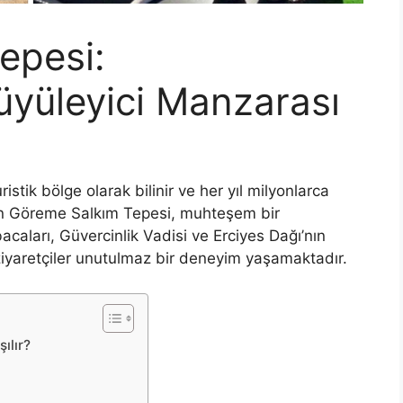
epesi:
yüleyici Manzarası
istik bölge olarak bilinir ve her yıl milyonlarca
lan Göreme Salkım Tepesi, muhteşem bir
caları, Güvercinlik Vadisi ve Erciyes Dağı’nın
ziyaretçiler unutulmaz bir deneyim yaşamaktadır.
ılır?
ı