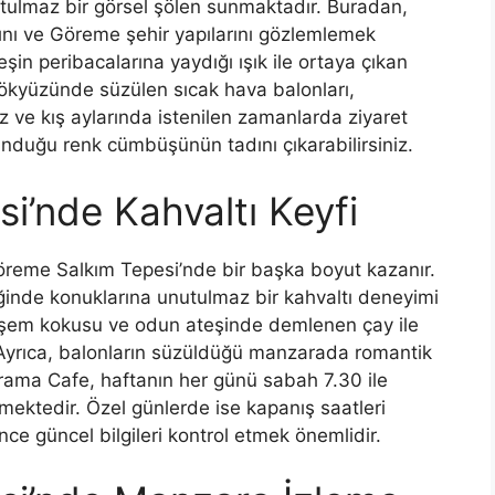
utulmaz bir görsel şölen sunmaktadır. Buradan,
rını ve Göreme şehir yapılarını gözlemlemek
in peribacalarına yaydığı ışık ile ortaya çıkan
Gökyüzünde süzülen sıcak hava balonları,
 ve kış aylarında istenilen zamanlarda ziyaret
unduğu renk cümbüşünün tadını çıkarabilirsiniz.
i’nde Kahvaltı Keyfi
öreme Salkım Tepesi’nde bir başka boyut kazanır.
ğinde konuklarına unutulmaz bir kahvaltı deneyimi
şem kokusu ve odun ateşinde demlenen çay ile
. Ayrıca, balonların süzüldüğü manzarada romantik
ama Cafe, haftanın her günü sabah 7.30 ile
ektedir. Özel günlerde ise kapanış saatleri
ce güncel bilgileri kontrol etmek önemlidir.