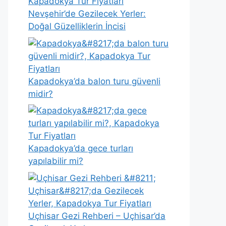
Nevşehir’de Gezilecek Yerler:
Doğal Güzelliklerin İncisi
Kapadokya’da balon turu güvenli
midir?
Kapadokya’da gece turları
yapılabilir mi?
Uçhisar Gezi Rehberi – Uçhisar’da