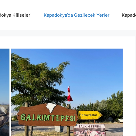
okya Kiliseleri
Kapadokya’da Gezilecek Yerler
Kapado