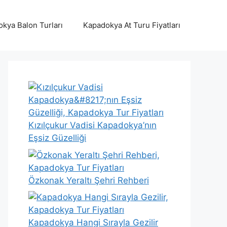
kya Balon Turları
Kapadokya At Turu Fiyatları
Kızılçukur Vadisi Kapadokya’nın
Eşsiz Güzelliği
Özkonak Yeraltı Şehri Rehberi
Kapadokya Hangi Sırayla Gezilir