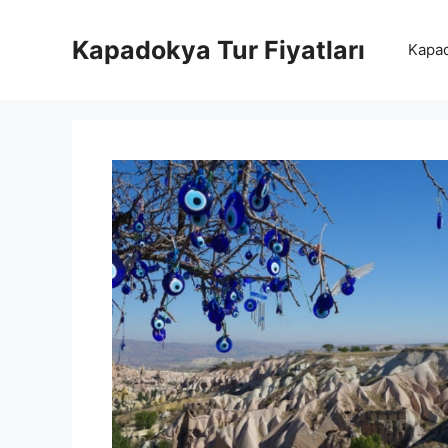
İçeriğe
atla
Kapadokya Tur Fiyatları
Kapad