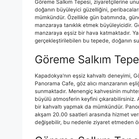
Göreme Salkım Tepesi, ziyaretçilerine un
doğanın büyüleyici güzelliğini, peribacala
mümkündür. Özellikle gün batımında, güneş
manzaraya tanıklık etmek büyüleyicidir. 
manzaraya eşsiz bir hava katmaktadır. Yaz
gerçekleştirilebilen bu tepede, doğanın s
Göreme Salkım Tepes
Kapadokya’nın eşsiz kahvaltı deneyimi, G
Panorama Cafe, göz alıcı manzaranın eşli
sunmaktadır. Menengiç kahvesinin muhte
büyülü atmosferin keyfini çıkarabilirsiniz
bir kahvaltı yapmak da mümkündür. Panor
akşam 20.00 saatleri arasında hizmet verm
değişebilir, bu nedenle ziyaret etmeden ön