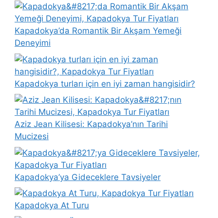
Kapadokya’da Romantik Bir Akşam Yemeği
Deneyimi
Kapadokya turları için en iyi zaman hangisidir?
Aziz Jean Kilisesi: Kapadokya’nın Tarihi
Mucizesi
Kapadokya’ya Gideceklere Tavsiyeler
Kapadokya At Turu