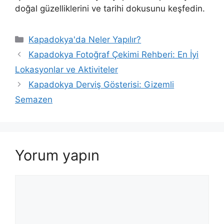
doğal güzelliklerini ve tarihi dokusunu keşfedin.
Kategoriler
Kapadokya'da Neler Yapılır?
Kapadokya Fotoğraf Çekimi Rehberi: En İyi
Lokasyonlar ve Aktiviteler
Kapadokya Derviş Gösterisi: Gizemli
Semazen
Yorum yapın
Yorum