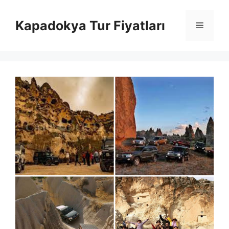
İçeriğe
atla
Kapadokya Tur Fiyatları
Menü