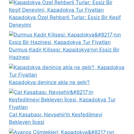
Kapadokya Özel Rehberli Turlar: Eşsiz Bir Keşif
Deneyimi
Durmuş Kadir Kilisesi: Kapadokya’nın Eşsiz Bir
Hazinesi
Kapadokya denince akla ne gelir?
Çat Kasabası: Nevşehir’in Keşfedilmeyi
Bekleyen İlçesi